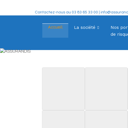
Skip
to
Contactez-nous au 03 83 65 33 00 | info@assurandi
content
ASSURANDI
Société de Courtage d'Assurances
Accueil
La société
Nos por
de risqu