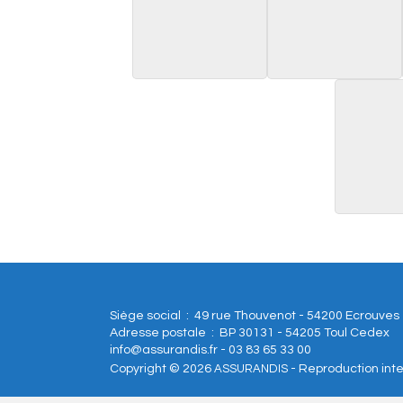
Siège social : 49 rue Thouvenot - 54200 Ecrouves
Adresse postale : BP 30131 - 54205 Toul Cedex
info@assurandis.fr - 03 83 65 33 00
Copyright © 2026
ASSURANDIS
- Reproduction inte