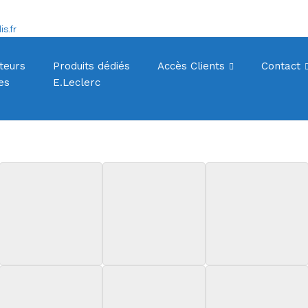
s.fr
S
teurs
Produits dédiés
Accès Clients
Contact
es
E.Leclerc