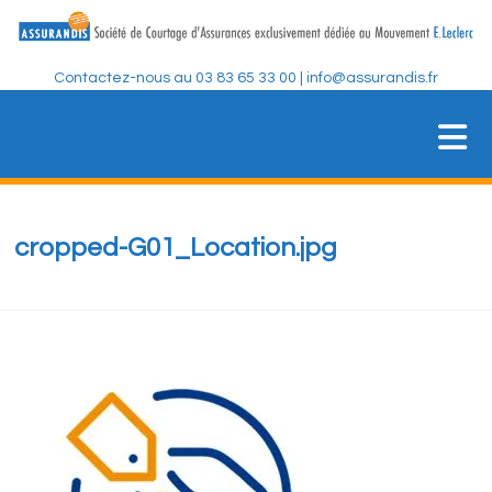
Skip
to
content
Contactez-nous au 03 83 65 33 00 | info@assurandis.fr
ASSURANDIS
Société de Courtage d'Assurances
cropped-G01_Location.jpg