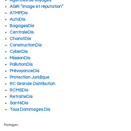
Agences de Voyages
AGIR “Image et réputation”
ATMPDis
AutoDis
BagagesDis
CentraleDis
ChariotDis
ConstructionDis
CyberDis
MissionDis
PollutionDis
PrévoyanceDis
Protection Juridique
RC Grande Distribution
RCMSDis
RetraiteDis
SantéDis
Tous Dommages Dis
Partager :