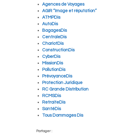
Agences de Voyages
AGIR “Image et réputation”
ATMPDis
AutoDis
BagagesDis
CentraleDis
ChariotDis
ConstructionDis
CyberDis
MissionDis
PollutionDis
PrévoyanceDis
Protection Juridique
RC Grande Distribution
RCMSDis
RetraiteDis
SantéDis
Tous Dommages Dis
Partager :