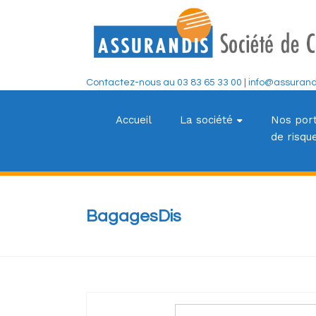
Skip
to
content
Contactez-nous au 03 83 65 33 00 | info@assurandi
ASSURANDI
Société de Courtage d'Assurances
Accueil
La société
Nos por
de risqu
BagagesDis